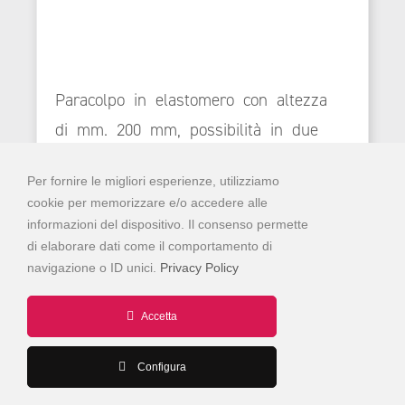
Paracolpo in elastomero con altezza
di mm. 200 mm, possibilità in due
spessori per adattarsi a qualsiasi
Per fornire le migliori esperienze, utilizziamo
esigenza mm. 30 | mm. 50 -
cookie per memorizzare e/o accedere alle
applicazioni industriali, in gomma
informazioni del dispositivo. Il consenso permette
EPDM per un uso intensivo.
di elaborare dati come il comportamento di
navigazione o ID unici.
Privacy Policy
Accetta
PARACOLPI ELASTOMERO 20-150
Configura