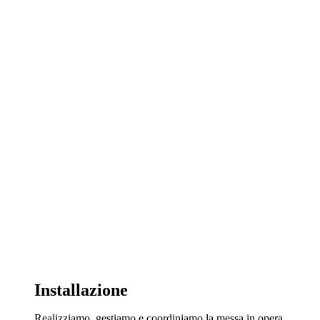
Installazione
Realizziamo, gestiamo e coordiniamo la messa in opera