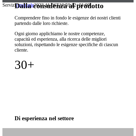
Dalla consulenza al prodotto
Servizi
emanuele
2023-11-06T10:59:12+01:00
Comprendere fino in fondo le esigenze dei nostri clienti
partendo dalle loro richieste.
Ogni giorno applichiamo le nostre competenze,
capacità ed esperienza, alla ricerca delle migliori
soluzioni, rispettando le esigenze specifiche di ciascun
cliente.
30+
Di esperienza nel settore