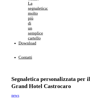
La
segnaletica:
molto
più
di
un
semplice
cartello
Download
Contatti
Segnaletica personalizzata per il
Grand Hotel Castrocaro
news