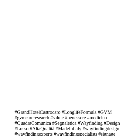
#GrandHotelCastrocaro #LonglifeFormula #GVM
#gvmcareresearch #salute #benessere #medicina
#QuadraComunica #Segnaletica #Wayfinding #Design
#Lusso #AltaQualità #MadeInItaly #wayfindingdesign
#wayfindingexperts⁠ #wayfindingspecialists #signage