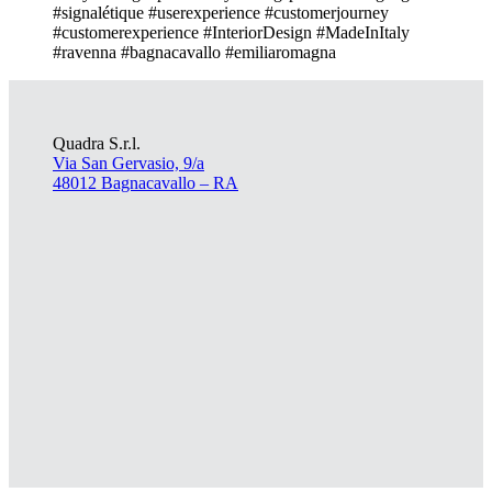
#signalétique #userexperience #customerjourney
#customerexperience #InteriorDesign #MadeInItaly
#ravenna #bagnacavallo #emiliaromagna
Quadra S.r.l.
Via San Gervasio, 9/a
48012 Bagnacavallo – RA