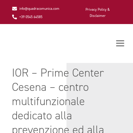
Salta
info@quadracomunica.com
Privacy Policy &
al
Disclaimer
+39 0545 64585
contenuto
Togg
Navi
IOR – Prime Center
Cesena – centro
multifunzionale
dedicato alla
prevenzione ed alla